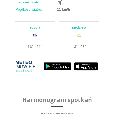
Kierunek wiatru:
Prędkość wiatru:
11 km/h
sobota
niedziela
16° | 24°
13° | 26°
Harmonogram spotkań